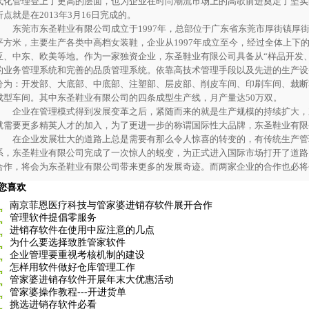
代化管理登上了更高的层面，也为企业在时尚潮流市场上的高歌前进奠定了坚实
折点就是在2013年3月16日完成的。
东莞市东圣鞋业有限公司成立于1997年，总部位于广东省东莞市厚街镇厚街
平方米，主要生产各类中高档女装鞋，企业从1997年成立至今，经过全体上下
亚、中东、欧美等地。作为一家独资企业，东圣鞋业有限公司具备从“样品开发
的业务管理系统和完善的品质管理系统。依靠高技术管理手段以及先进的生产设
分为：开发部、大底部、中底部、注塑部、层皮部、削皮车间、印刷车间、裁断
成型车间。其中东圣鞋业有限公司的四条成型生产线，月产量达50万双。
企业在管理模式得到发展变革之后，紧随而来的就是生产规模的持续扩大，
就需要更多精英人才的加入，为了更进一步的称谓国际性大品牌，东圣鞋业有限
在企业发展壮大的道路上总是需要有那么令人惊喜的转变的，有传统生产管
系，东圣鞋业有限公司完成了一次惊人的蜕变，为正式进入国际市场打开了道路
合作，将会为东圣鞋业有限公司带来更多的发展奇迹。而两家企业的合作也必将
您喜欢
南京菲恩医疗科技与管家婆进销存软件展开合作
管理软件提倡零服务
进销存软件在使用中应注意的几点
为什么要选择致胜管家软件
企业管理要重视考核机制的建设
怎样用软件做好仓库管理工作
管家婆进销存软件开展年末大优惠活动
管家婆操作教程---开进货单
挑选进销存软件必看