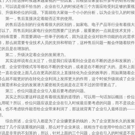
成了人们在选择时候越来越重视的一些因素，而根据管家婆软件多年的销售经验
的，可以说是很不恰当的，企业在引入的时候还有三个方面应给受到足够的重视
后、升级和价位的问题。下面就给大家做一个小小的分析，以为企业引入的时候
第一，售后直接决定着能否正常的使用。
的售后适合别的行业有着很大的区别的，如家电、电子产品等行业有着很大
可以了。而售后则比家电行业的范围要广泛的多，最重要的一点就是技术支持，
的特殊需要，而需要调动一些单子的格式，因为这是企业对软件功能的在此需求
畴，那么就需要专业技术人员的支持和帮助了，这种售后问题一般会伴随着软件
定的且是在增加的。
第二，升级决定着企业的发展潜力。
其实这样说有点太泛了，但是我们应该看到企业是在不断的进步和发展的，
杂度、企业管理模式等等都在不断的变化的，或者是在不断的扩大的。是和上面
是一直在促使上面几点在更高的层次上直接转化为企业的效率的，而如果随着企
那么就不能更好的在转化企业利润上发挥更大的作用，这个时候升级就成了企业
发展需求和企业的发展潜力紧密相关也就是在正常不过的管理要点了。
第三，价位问题是企业引入最后要考虑的问题。
其实之所以要这样说是有着很浅显的道理的，可以用一句话加以概括：价位
么用呢？所以，价位问题应该是企业在引入时候最后要考虑的问题，而不是说企
钱，也不考虑软件能否给企业带来利润了，那这就背离了企业引入最终目的——
用。
综合所述，企业引入都是为了企业赚更多的钱的，为了企业更加长久的发展
绕过了几个应该重视的问题，那么对于企业来说，就相当于在使用中给自己留下
来说是非常的不划算的，所以，针对上面的三个问题，企业在引入的时候是不应