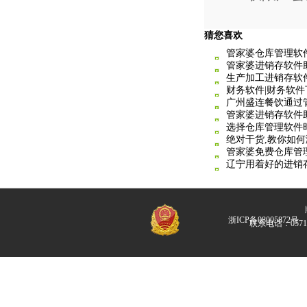
猜您喜欢
管家婆仓库管理软
管家婆进销存软件
生产加工进销存软
财务软件|财务软件
广州盛连餐饮通过
管家婆进销存软件
选择仓库管理软件
绝对干货,教你如
管家婆免费仓库管
辽宁用着好的进销
版
浙ICP备08005872号
联系电话：057