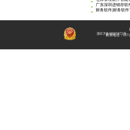
广东深圳进销存软
财务软件|财务软件
版
浙ICP备08005872号
联系电话：057