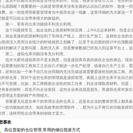
具，这其中比较出名的就是管理仓库软件。但是，很多企业在引入后，仓库的管
什么原因呢？很重要的一点就是管理者并没有全面的认识自己的软件，致使一些
浪费。在一些使用管家婆管理者当中就存在这一现象，这里详细的为大家说一下
更能是可以给企业带来很大的效益的。
第一、零库存出库功能得不到充分利用。
这个问题很常见，如企业的上游原材料供应商，上午8点运来材料，但是企业
收，就会直接的把原材料拉到了车间生产线上，进行生产加工。这就给企业的仓
为觉得没入库所以在统计的时候就把之忽略了，以至于在后面的统计中出现数据
很好的解决了这类问题，虽然没入库，但是整体数据已经加入到运算平台上，这
第二、虚拟仓库功能没有充分利用。
也许大家对虚拟库存不是太熟悉，但是虚拟库存真的就在企业的身边。现实
产品需要别的加工商加工之后自己才能进一步生产处理，或者自己生产之后，需
源，还有比如一个单子自己在合同期内无法完成这就需要委派给别的加工商。而
的外部仓库，而对于这些仓库的管理就是虚拟管理。表面上这些仓库不在自己的
也不可忽视，比如，加工商根据企业给的加工任务，到企业领取原材料。但是，
使有多的材料，其也不向企业发回，这对企业来说就是损失。而虚拟仓库对发出
业管理这方面的财产作用很大。
管家婆无论是在单个的管理企业的仓库上，还是在企业的整体管理上都具备
了一款功能如此强大、如此高效率的管理软件，，那为什么不将它的功能发挥到
发挥，这样所给企业带来的创收才是大。
您喜欢
高位货架的仓位管理,常用的储位指派方式