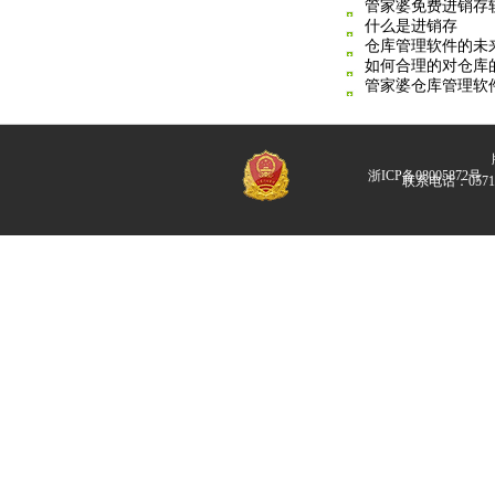
管家婆免费进销存
什么是进销存
仓库管理软件的未
如何合理的对仓库
管家婆仓库管理软
版
浙ICP备08005872号
联系电话：057