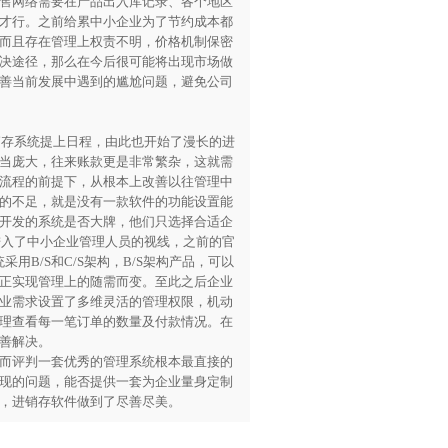
售网络需要在产品出入库记录、各个地区
才行。之前给累中小企业为了节约成本都
而且存在管理上权责不明，价格机制保密
决途径，那么在今后很可能将出现市场做
善当前发展中遇到的尴尬问题，避免公司
销存系统提上日程，由此也开始了漫长的进
当庞大，往来账款更是非常繁杂，这就需
流程的前提下，从根本上改善以往管理中
的不足，就是没有一款软件的功能设置能
开发的系统是否大牌，他们只选择合适企
进入了中小企业管理人员的视线，之前的官
采用B/S和C/S架构，B/S架构产品，可以
正实现管理上的随需而变。至此之后企业
业需求设置了多维灵活的管理权限，机动
理查看每一笔订单的数量及付款情况。在
善解决。
而评判一套优秀的管理系统根本最直接的
现的问题，能否提供一套为企业量身定制
，进销存软件做到了尽善尽美。