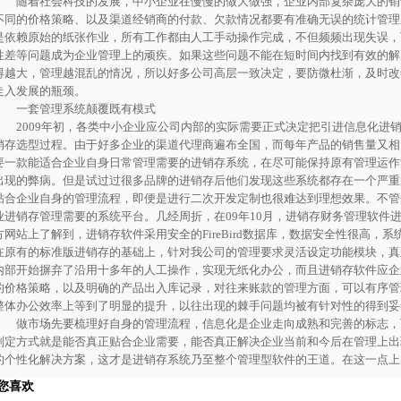
随着社会科技的发展，中小企业在慢慢的做大做强，企业内部复杂庞大的销
不同的价格策略、以及渠道经销商的付款、欠款情况都要有准确无误的统计管理
是依赖原始的纸张作业，所有工作都由人工手动操作完成，不但频频出现失误，
性差等问题成为企业管理上的顽疾。如果这些问题不能在短时间内找到有效的解
得越大，管理越混乱的情况，所以好多公司高层一致决定，要防微杜渐，及时改
走入发展的瓶颈。
一套管理系统颠覆既有模式
2009年初，各类中小企业应公司内部的实际需要正式决定把引进信息化进
销存选型过程。由于好多企业的渠道代理商遍布全国，而每年产品的销售量又相
要一款能适合企业自身日常管理需要的进销存系统，在尽可能保持原有管理运作
出现的弊病。但是试过过很多品牌的进销存后他们发现这些系统都存在一个严重
贴合企业自身的管理流程，即便是进行二次开发定制也很难达到理想效果。不管
业进销存管理需要的系统平台。几经周折，在09年10月，进销存财务管理软件
方网站上了解到，进销存软件采用安全的FireBird数据库，数据安全性很高，系统
在原有的标准版进销存的基础上，针对我公司的管理要求灵活设定功能模块，真
内部开始摒弃了沿用十多年的人工操作，实现无纸化办公，而且进销存软件应企
的价格策略，以及明确的产品出入库记录，对往来账款的管理方面，可以有序管
整体办公效率上等到了明显的提升，以往出现的棘手问题均被有针对性的得到妥
做市场先要梳理好自身的管理流程，信息化是企业走向成熟和完善的标志，
判定方式就是能否真正贴合企业需要，能否真正解决企业当前和今后在管理上出
的个性化解决方案，这才是进销存系统乃至整个管理型软件的王道。在这一点上
您喜欢