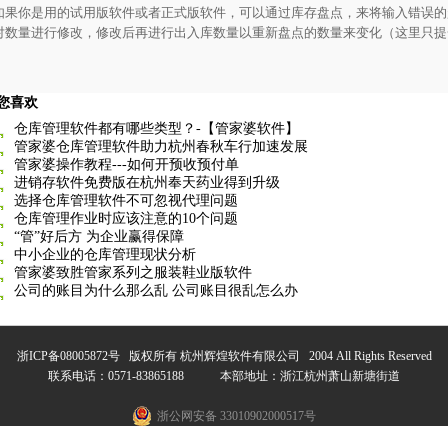
如果你是用的试用版软件或者正式版软件，可以通过库存盘点，来将输入错误的
对数量进行修改，修改后再进行出入库数量以重新盘点的数量来变化（这里只提
您喜欢
仓库管理软件都有哪些类型？-【管家婆软件】
管家婆仓库管理软件助力杭州春秋车行加速发展
管家婆操作教程---如何开预收预付单
进销存软件免费版在杭州奉天药业得到升级
选择仓库管理软件不可忽视代理问题
仓库管理作业时应该注意的10个问题
“管”好后方 为企业赢得保障
中小企业的仓库管理现状分析
管家婆致胜管家系列之服装鞋业版软件
公司的账目为什么那么乱 公司账目很乱怎么办
浙ICP备08005872号
版权所有 杭州辉煌软件有限公司 2004 All Rights Reserved
联系电话：0571-83865188 本部地址：浙江杭州萧山新塘街道
浙公网安备 33010902000517号