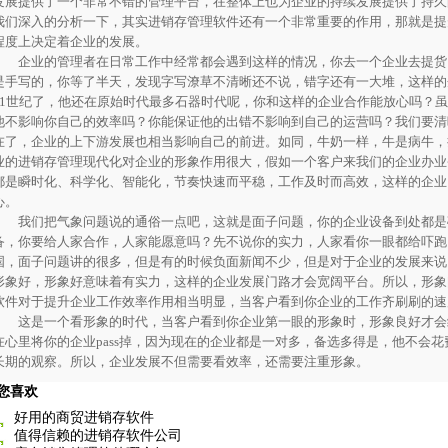
发展提供了一个非常不错的管理平台，在整体上也为企业的持续发展提供了持久
我们深入的分析一下，其实进销存管理软件还有一个非常重要的作用，那就是提
程度上决定着企业的发展。
企业的管理者在日常工作中经常都会遇到这样的情况，你去一个企业去提货
是手写的，你等了半天，发现字写潦草不清晰还不说，错字还有一大堆，这样的
21世纪了，他还在原始时代最多石器时代呢，你和这样的企业合作能放心吗？
他不影响你自己的效率吗？你能保证他的出错不影响到自己的运营吗？我们要清
在了，企业的上下游发展也相当影响自己的前进。如同，牛奶一样，牛是病牛，
业的进销存管理现代化对企业的形象作用很大，假如一个客户来我们的企业办业
都是瞬时化、科学化、智能化，节奏快速而平稳，工作及时而高效，这样的企业
心。
我们把气象问题说的通俗一点吧，这就是面子问题，你的企业设备到处都是
备，你要给人家合作，人家能愿意吗？先不说你的实力，人家看你一眼都给吓跑
国，面子问题讲的很多，但是有的时候负面新闻不少，但是对于企业的发展来说
形象好，形象好意味着有实力，这样的企业发展门路才会宽阔平台。所以，形象
软件对于提升企业工作效率作用相当明显，当客户看到你企业的工作齐刷刷的速
这是一个看形象的时代，当客户看到你企业第一眼的形象时，形象良好才会
在心里将你的企业pass掉，因为现在的企业都是一对多，备选多得是，他不会
长期的观察。所以，企业发展不但需要看效率，还需要注重形象。
您喜欢
好用的商贸进销存软件
值得信赖的进销存软件公司