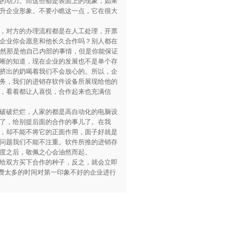
的动力。而这些都是表面上的现象，如果
升企业形象。不要小瞧这一点，它在很大
，对方的办理流程都是在人工处理，开票
企业你会愿意和他长久合作吗？别人都在
虽然那是他自己内部的事情，但是你能保证
晰的知道，现在企业的发展也不是单个存
挤出的奶喝着我们不会放心的。所以，企
务，我们的进销存软件设备所展现给他的
，看着都让人喜悦，合作起来也充满信
破破烂烂，人家的都是高自动化的电脑设
了，给别提后面的合作的事儿了。在我
，却不能不将它的正面作用，面子好就是
问题我们不能不注重。软件所推的进销存
度之后，敬佩之心会油然而起。
给双方买下合作的种子，反之，就会立即
花费太多的时间对第一印象不好的企业进行