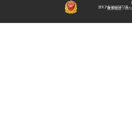
版
浙ICP备08005872号
联系电话：057