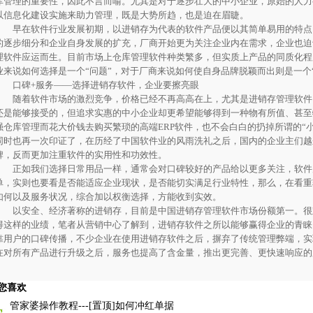
库管理的重要性，因此不言而喻。尤其是对于逐步壮大的中小企业，原始的人力
以信息化建设实施来助力管理，既是大势所趋，也是迫在眉睫。
早在软件行业发展初期，以进销存为代表的软件产品便以其简单易用的特点
的逐步细分和企业自身发展的扩充，厂商开始更为关注企业内在需求，企业也迫
理软件应运而生。目前市场上仓库管理软件种类繁多，但实质上产品的同质化程
业来说如何选择是一个“问题”，对于厂商来说如何使自身品牌脱颖而出则是一个“
口碑+服务——选择进销存软件，企业要擦亮眼
随着软件市场的激烈竞争，价格已经不再高高在上，尤其是进销存管理软件
还是能够接受的，但追求实惠的中小企业却更希望能够得到一种物有所值、甚至
强仓库管理而花大价钱去购买繁琐的高端ERP软件，也不会白白的扔掉所谓的“
同时也再一次印证了，在历经了中国软件业的风雨洗礼之后，国内的企业主们越
牌，反而更加注重软件的实用性和功效性。
正如我们选择日常用品一样，通常会对口碑较好的产品给以更多关注，软件
单，实则也要看是否能适应企业现状，是否能切实满足行业特性，那么，在看重
如何以及服务状况，综合加以权衡选择，方能收到实效。
以安全、经济著称的进销存，目前是中国进销存管理软件市场份额第一。很
得这样的业绩，笔者从营销中心了解到，进销存软件之所以能够赢得企业的青睐
靠用户的口碑传播，不少企业在使用进销存软件之后，摒弃了传统管理弊端，实
在对所有产品进行升级之后，服务也提高了含金量，推出更完善、更快速响应的
您喜欢
管家婆操作教程---[置顶]如何冲红单据