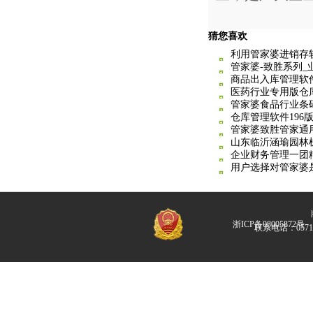
猜您喜欢
利用管家婆进销存
管家婆-致胜系列_
商品出入库管理软
医药行业专用版仓
管家婆食品行业条
仓库管理软件196
管家婆致胜管家通用
山东临沂涵瑜园林
企业财务管理一团
用户选择对管家婆
版
浙ICP备08005872号
联系电话：057