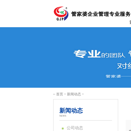
首页
>
新闻动态
>
新闻动态
NEWS
公司动态