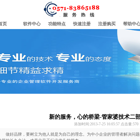
首页
软件中心
功能特点
快速注册
注册购买
帮助中
新的服务，心的桥梁-管家婆技术二
添加时间:2013-7-25 16:05:57 点击量:
570
做好品牌，要树立为他人就是为自己的理念。为中小企业的管理者解决问题